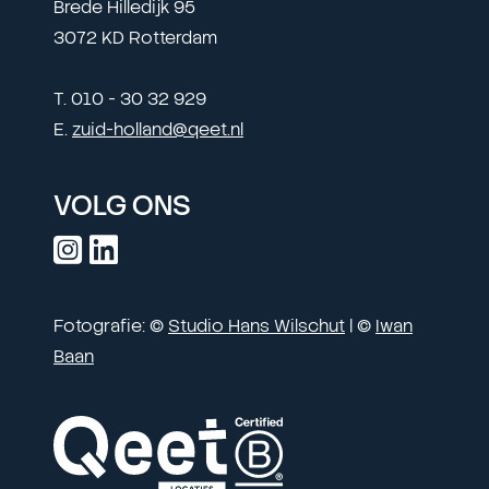
Brede Hilledijk 95
3072 KD Rotterdam
T. 010 - 30 32 929
E.
zuid-holland@qeet.nl
VOLG ONS
Fotografie: ©
Studio Hans Wilschut
| ©
Iwan
Baan