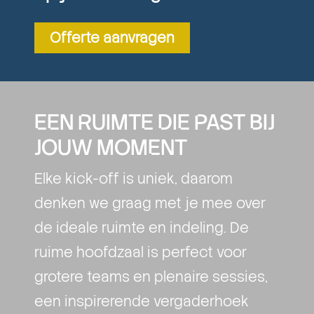
Offerte aanvragen
EEN RUIMTE DIE PAST BIJ
JOUW MOMENT
Elke kick-off is uniek, daarom
denken we graag met je mee over
de ideale ruimte en indeling. De
ruime hoofdzaal is perfect voor
grotere teams en plenaire sessies,
een inspirerende vergaderhoek