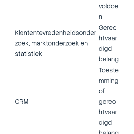
voldoe
n
Gerec
Klantentevredenheidsonder
htvaar
zoek, marktonderzoek en
digd
statistiek
belang
Toeste
mming
of
CRM
gerec
htvaar
digd
belang